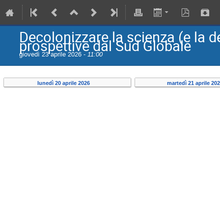
Decolonizzare la scienza (e la d
prospettive dal Sud Globale
giovedì 23 aprile 2026 -
11:00
lunedì 20 aprile 2026
martedì 21 aprile 20