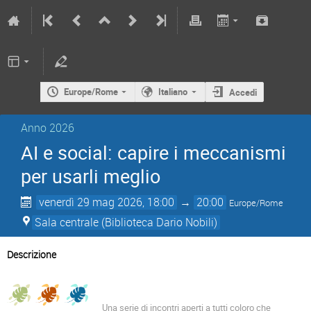
Europe/Rome
Italiano
Accedi
Anno 2026
AI e social: capire i meccanismi
per usarli meglio
venerdì 29 mag 2026, 18:00
→
20:00
Europe/Rome
Sala centrale (Biblioteca Dario Nobili)
Descrizione
Una serie di incontri aperti a tutti coloro che