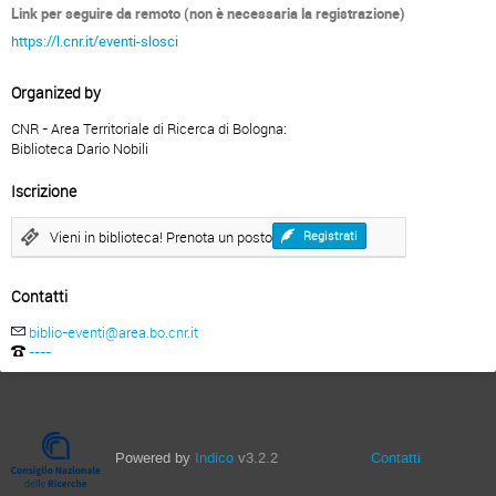
Link per seguire da remoto (non è necessaria la registrazione)
https://l.cnr.it/eventi-slosci
Organized by
CNR - Area Territoriale di Ricerca di Bologna:
Biblioteca Dario Nobili
Iscrizione
Vieni in biblioteca! Prenota un posto
Registrati
Contatti
biblio-eventi@area.bo.cnr.it
----
Powered by
Indico
v3.2.2
Contatti