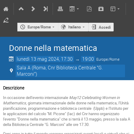
Europe/Rome
Italiano
Accedi
Donne nella matematica
lunedì 13 mag 2024, 17:30
→
19:00
Europe/Rome
Sala A (Roma, Cnr Biblioteca Centrale "G.
Marconi")
Descrizione
In occasione dell'evento internazionale
May12 Celebrating Women in
Mathematics
, giornata internazionale delle donne nella matematica, l'Unità
pianificazione, programmazione e biblioteca centrale (Uppb) e l'Istituto per
le applicazioni del calcolo "M. Picone" (Iac) del Cnr hanno organizzato
l'evento "Donne nella matematica" che si terrà il 13 maggio, presso la sala A
della Biblioteca Centrale "G. Marconi" alle ore 17.30.
Ogni anno in tutto il mondo vengono organizzati eventi locali o virtuali che si