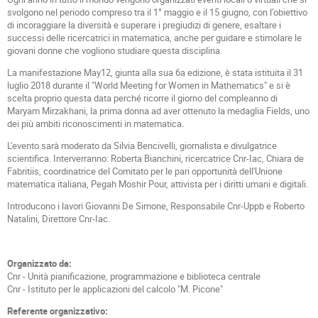
svolgono nel periodo compreso tra il 1° maggio e il 15 giugno, con l’obiettivo
di incoraggiare la diversità e superare i pregiudizi di genere, esaltare i
successi delle ricercatrici in matematica, anche per guidare e stimolare le
giovani donne che vogliono studiare questa disciplina.
La manifestazione May12, giunta alla sua 6a edizione, è stata istituita il 31
luglio 2018 durante il "World Meeting for Women in Mathematics" e si è
scelta proprio questa data perché ricorre il giorno del compleanno di
Maryam Mirzakhani, la prima donna ad aver ottenuto la medaglia Fields, uno
dei più ambiti riconoscimenti in matematica.
L'evento sarà moderato da Silvia Bencivelli, giornalista e divulgatrice
scientifica. Interverranno: Roberta Bianchini, ricercatrice Cnr-Iac, Chiara de
Fabritiis, coordinatrice del Comitato per le pari opportunità dell'Unione
matematica italiana, Pegah Moshir Pour, attivista per i diritti umani e digitali.
Introducono i lavori Giovanni De Simone, Responsabile Cnr-Uppb e Roberto
Natalini, Direttore Cnr-Iac.
Organizzato da:
Cnr - Unità pianificazione, programmazione e biblioteca centrale
Cnr - Istituto per le applicazioni del calcolo "M. Picone"
Referente organizzativo: