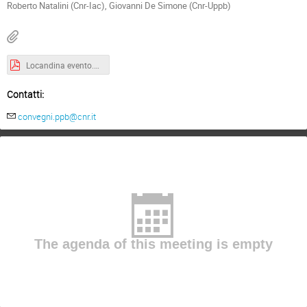
Roberto Natalini (Cnr-Iac), Giovanni De Simone (Cnr-Uppb)
Locandina evento.pdf
Contatti:
convegni.ppb@cnr.it
The agenda of this meeting is empty