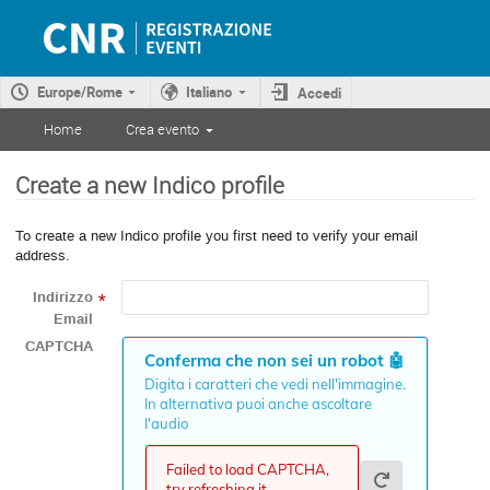
Europe/Rome
Italiano
Accedi
Home
Crea evento
Create a new Indico profile
To create a new Indico profile you first need to verify your email
address.
Indirizzo
*
Email
CAPTCHA
Conferma che non sei un robot
🤖
Digita i caratteri che vedi nell'immagine.
In alternativa puoi anche ascoltare
l'audio
Failed to load CAPTCHA,
try refreshing it