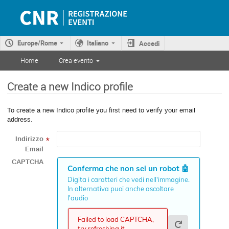
Europe/Rome
Italiano
Accedi
Home
Crea evento
Create a new Indico profile
To create a new Indico profile you first need to verify your email
address.
Indirizzo
*
Email
CAPTCHA
Conferma che non sei un robot
🤖
Digita i caratteri che vedi nell'immagine.
In alternativa puoi anche ascoltare
l'audio
Failed to load CAPTCHA,
try refreshing it