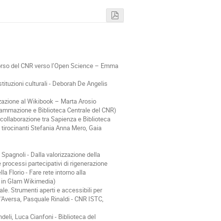
percorso del CNR verso l’Open Science – Emma
e istituzioni culturali - Deborah De Angelis
izzazione al Wikibook – Marta Arosio
ogrammazione e Biblioteca Centrale del CNR)
a collaborazione tra Sapienza e Biblioteca
e tirocinanti Stefania Anna Mero, Gaia
Spagnoli - Dalla valorizzazione della
rocessi partecipativi di rigenerazione
 Florio - Fare rete intorno alla
za in Glam Wikimedia)
rale. Strumenti aperti e accessibili per
 D'Aversa, Pasquale Rinaldi - CNR ISTC,
eli, Luca Cianfoni - Biblioteca del