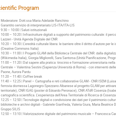
ientific Program
Moderatore: Dott.ssa Maria Adelaide Ranchino
Garantito servizio di interpretariato LIS-ITA/ITA-LIS
9:30 – 10:00 | Saluti istituzionali
10:00 – 10:20 | Infrastrutture digitali a supporto del patrimonio culturale: il 
Lazzeri - Unità Agenda Digitale del CNR
10:20 – 10:30 | L’eredità culturale libera: le barriere oltre il diritto d’autore per l
(Creative Commons Italia)
10:30 – 11:00 | I Progetti GLAM della Biblioteca Centrale del CNR: dalla digital
(Wikimedia Italia), Giorgia Migliorelli, Sara Santorsa (Unità Pianificazione, Pr
11:00 – 11:20 | Dal sapere alla pratica: tirocinio e formazione universitaria nell
Centrale – Valentina Sestini (Sapienza Università di Roma) - con interventi dell
Paone, Aurora Pardu
11:20 – 11:40 | Coffee break
11:40 – 12:25 | Panel – Cartografia e reti collaborative GLAM - CNR ISEM (Luisa 
ferrovia dismessa Lagonegro-Spezzano Albanese al progetto GLAM per attivare p
territoriale), CNR IGAG (poster di Edoardo Peronace), CNR ATdR Cosenza (Isabella
cartografica scientifica. L’esperienza dell’Area Territoriale di Ricerca di Cosen
12:25 – 12:50 | Tecnologie digitali e condivisione dei dati per il patrimonio cultu
biblioteche e archivi digitali - Gabriele Gianfreda, Valeria Giura, Maria Beatrice
Gruppo SILIS
12:50 – 13:10 | Valorizzazione digitale del patrimonio musicale – Francesca Cand