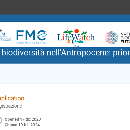
iodiversità nell’Antropocene: priori
plication
gistrazione
Opened
17 dic 2023
Chiuso
19 feb 2024