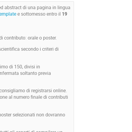
ed abstract di una pagina in lingua
template
e sottomesso entro il
19
di contributo: orale o poster.
entifica secondo i criteri di
mo di 150, divisi in
onfermata soltanto previa
onsigliamo di registrarsi online.
one al numero finale di contributi
poster selezionati non dovranno